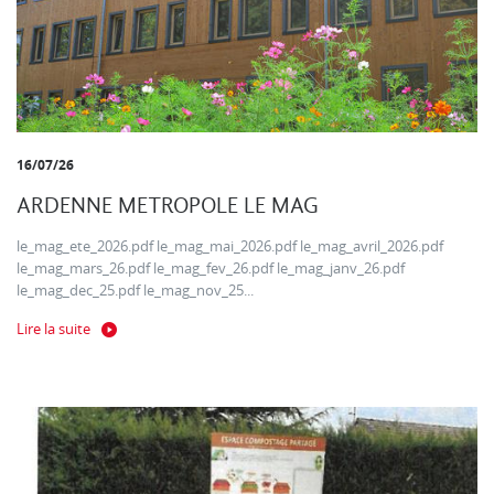
16/07/26
ARDENNE METROPOLE LE MAG
le_mag_ete_2026.pdf le_mag_mai_2026.pdf le_mag_avril_2026.pdf
le_mag_mars_26.pdf le_mag_fev_26.pdf le_mag_janv_26.pdf
le_mag_dec_25.pdf le_mag_nov_25...
Lire la suite