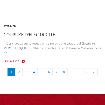
07/07/26
COUPURE D'ELECTRICITE
Des travaux sur le réseau entraineront une coupure d'électricité
MERCREDI 8 JUILLET 2026 de 8h à 8h30 80 et 111 rue de Mézières route
de...
Lire la suite
1
2
3
4
5
6
7
8
9
…
›
»