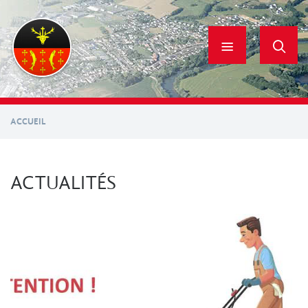
Aller
au
contenu
principal
ACCUEIL
ACTUALITÉS