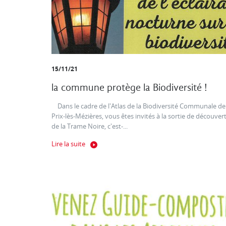
15/11/21
la commune protège la Biodiversité !
Dans le cadre de l'Atlas de la Biodiversité Communale de
Prix-lès-Mézières, vous êtes invités à la sortie de découver
de la Trame Noire, c'est-...
Lire la suite