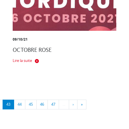
09/10/21
OCTOBRE ROSE
Lire la suite
43
44
45
46
47
…
›
»