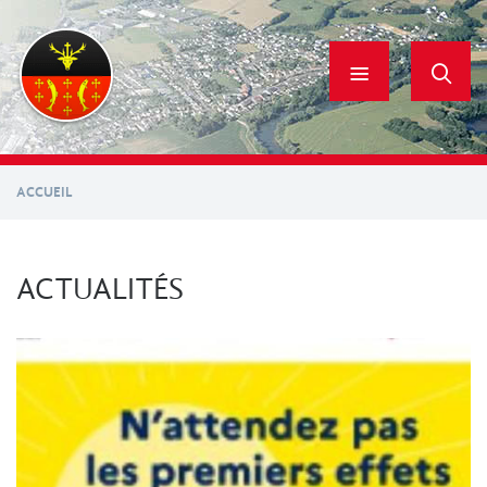
Aller
au
contenu
principal
ACCUEIL
ACTUALITÉS