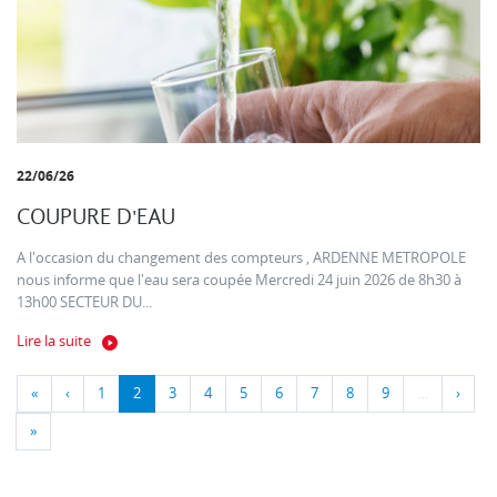
22/06/26
COUPURE D'EAU
A l'occasion du changement des compteurs , ARDENNE METROPOLE
nous informe que l'eau sera coupée Mercredi 24 juin 2026 de 8h30 à
13h00 SECTEUR DU...
Lire la suite
«
‹
1
2
3
4
5
6
7
8
9
…
›
»