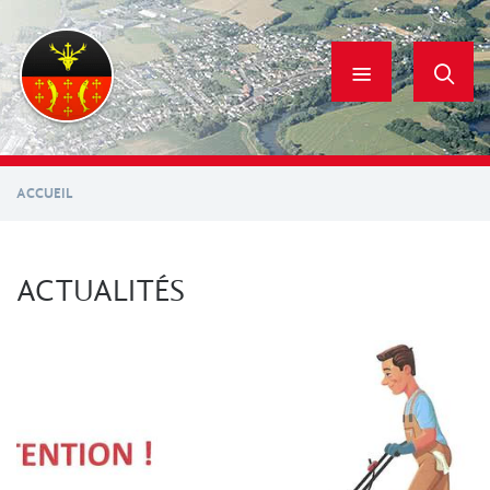
Aller
au
contenu
principal
ACCUEIL
ACTUALITÉS