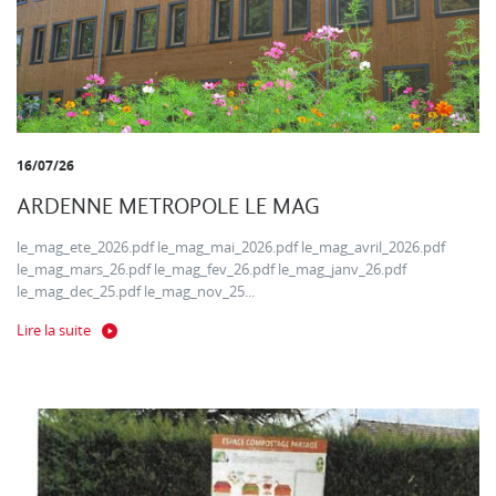
16/07/26
ARDENNE METROPOLE LE MAG
le_mag_ete_2026.pdf le_mag_mai_2026.pdf le_mag_avril_2026.pdf
le_mag_mars_26.pdf le_mag_fev_26.pdf le_mag_janv_26.pdf
le_mag_dec_25.pdf le_mag_nov_25...
Lire la suite