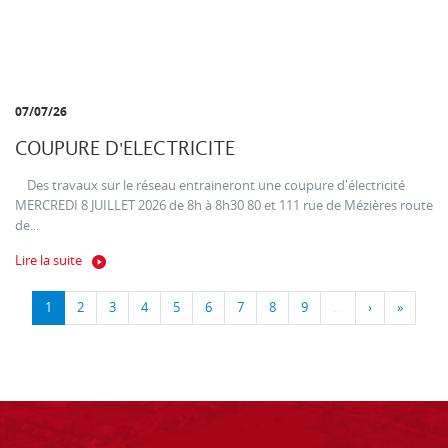
07/07/26
COUPURE D'ELECTRICITE
Des travaux sur le réseau entraineront une coupure d'électricité
MERCREDI 8 JUILLET 2026 de 8h à 8h30 80 et 111 rue de Mézières route
de...
Lire la suite
1
2
3
4
5
6
7
8
9
…
›
»