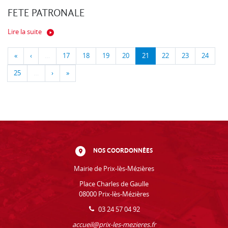
FETE PATRONALE
Lire la suite
«
‹
…
17
18
19
20
21
22
23
24
25
…
›
»
NOS COORDONNÉES
Mairie de Prix-lès-Mézières
Place Charles de Gaulle
08000 Prix-lès-Mézières
03 24 57 04 92
accueil@prix-les-mezieres.fr