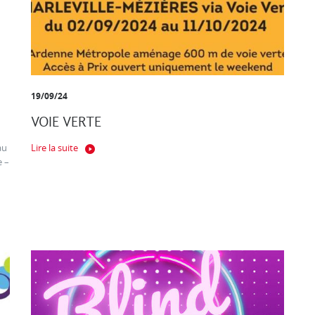
19/09/24
VOIE VERTE
au
Lire la suite
e –