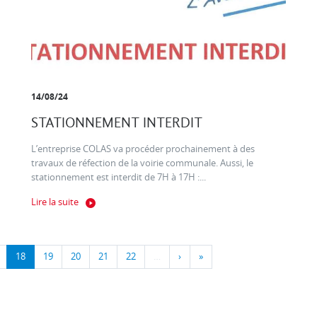
14/08/24
STATIONNEMENT INTERDIT
L’entreprise COLAS va procéder prochainement à des
travaux de réfection de la voirie communale. Aussi, le
stationnement est interdit de 7H à 17H :...
Lire la suite
18
19
20
21
22
…
›
»