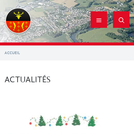
Aller
au
contenu
principal
ACCUEIL
ACTUALITÉS