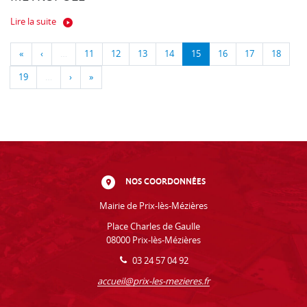
Lire la suite
«
‹
…
11
12
13
14
15
16
17
18
19
…
›
»
NOS COORDONNÉES
Mairie de Prix-lès-Mézières
Place Charles de Gaulle
08000 Prix-lès-Mézières
03 24 57 04 92
accueil@prix-les-mezieres.fr