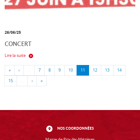
26/06/25
CONCERT
Lire la suite
«
‹
…
7
8
9
10
11
12
13
14
15
…
›
»
NOS COORDONNÉES
Mairie de Prix-lès-Mézières