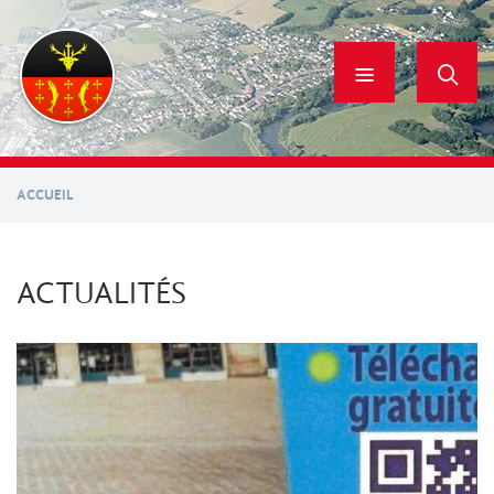
Aller
au
contenu
principal
ACCUEIL
ACTUALITÉS