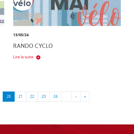
13/05/24
RANDO CYCLO
Lire la suite
20
21
22
23
24
…
›
»