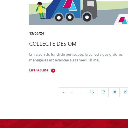
13/05/24
COLLECTE DES OM
En raison du lundi de pentecôte, la collecte des ordures
ménagères est avancée au samedi 18 mai.
Lire la suite
«
‹
…
16
17
18
19