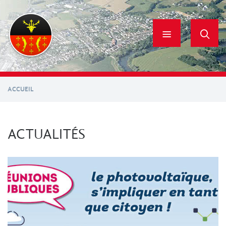
Aller
au
contenu
principal
ACCUEIL
ACTUALITÉS