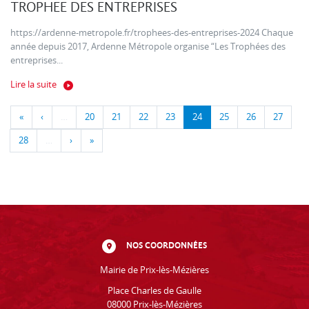
TROPHEE DES ENTREPRISES
https://ardenne-metropole.fr/trophees-des-entreprises-2024 Chaque
année depuis 2017, Ardenne Métropole organise “Les Trophées des
entreprises...
Lire la suite
«
‹
…
20
21
22
23
24
25
26
27
28
…
›
»
NOS COORDONNÉES
Mairie de Prix-lès-Mézières
Place Charles de Gaulle
08000 Prix-lès-Mézières