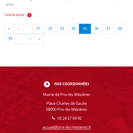
: asso...
Lire la suite
«
‹
…
31
32
33
34
35
36
37
38
39
…
›
»
NOS COORDONNÉES
Mairie de Prix-lès-Mézières
Place Charles de Gaulle
08000 Prix-lès-Mézières
03 24 57 04 92
accueil@prix-les-mezieres.fr