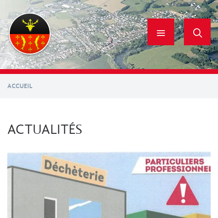
Aller
au
contenu
principal
ACCUEIL
ACTUALITÉS