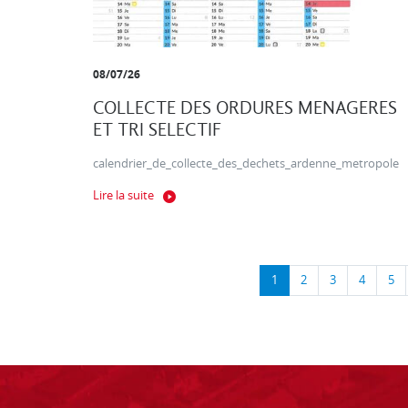
08/07/26
COLLECTE DES ORDURES MENAGERES
ET TRI SELECTIF
calendrier_de_collecte_des_dechets_ardenne_metropole
Lire la suite
1
2
3
4
5