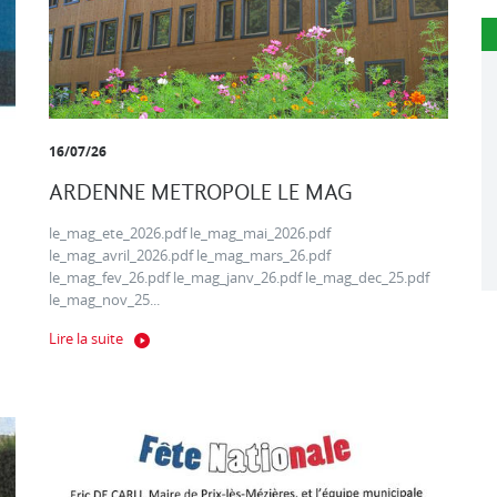
16/07/26
ARDENNE METROPOLE LE MAG
le_mag_ete_2026.pdf le_mag_mai_2026.pdf
le_mag_avril_2026.pdf le_mag_mars_26.pdf
le_mag_fev_26.pdf le_mag_janv_26.pdf le_mag_dec_25.pdf
le_mag_nov_25...
Lire la suite