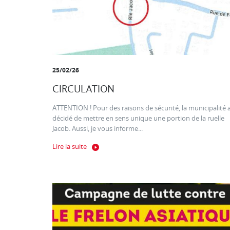
25/02/26
CIRCULATION
ATTENTION ! Pour des raisons de sécurité, la municipalité 
décidé de mettre en sens unique une portion de la ruelle
Jacob. Aussi, je vous informe...
Lire la suite