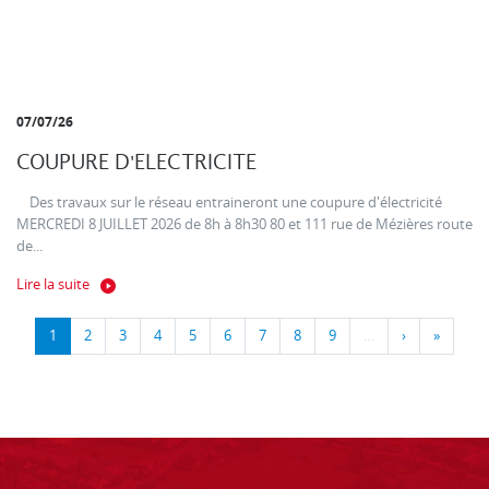
07/07/26
COUPURE D'ELECTRICITE
Des travaux sur le réseau entraineront une coupure d'électricité
MERCREDI 8 JUILLET 2026 de 8h à 8h30 80 et 111 rue de Mézières route
de...
Lire la suite
1
2
3
4
5
6
7
8
9
…
›
»