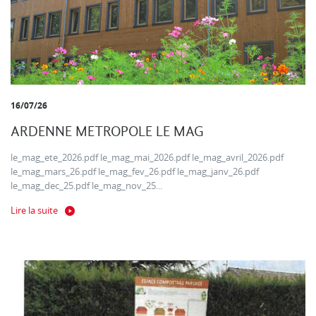
16/07/26
ARDENNE METROPOLE LE MAG
le_mag_ete_2026.pdf le_mag_mai_2026.pdf le_mag_avril_2026.pdf
le_mag_mars_26.pdf le_mag_fev_26.pdf le_mag_janv_26.pdf
le_mag_dec_25.pdf le_mag_nov_25...
Lire la suite