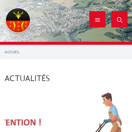
Aller
au
contenu
principal
ACCUEIL
ACTUALITÉS