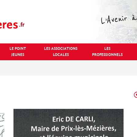
LE POINT
LES ASSOCIATIONS
LES
JEUNES
LOCALES
PROFESSIONNELS