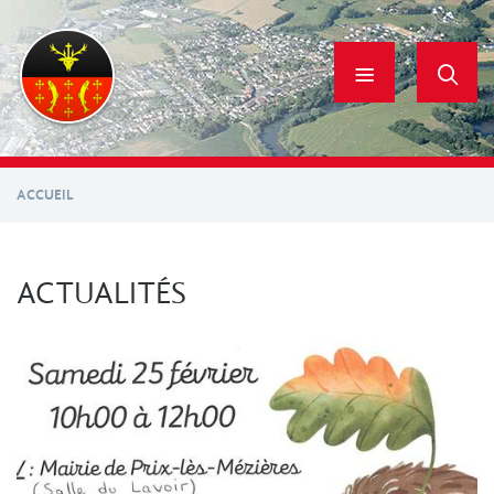
Aller
au
contenu
principal
ACCUEIL
ACTUALITÉS