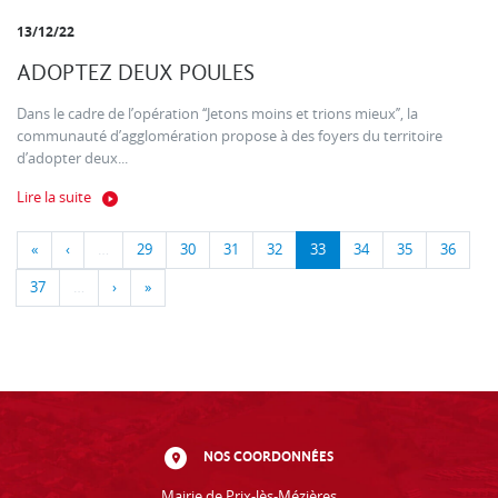
13/12/22
ADOPTEZ DEUX POULES
Dans le cadre de l’opération ‘‘Jetons moins et trions mieux’’, la
communauté d’agglomération propose à des foyers du territoire
d’adopter deux...
Lire la suite
«
‹
…
29
30
31
32
33
34
35
36
37
…
›
»
NOS COORDONNÉES
Mairie de Prix-lès-Mézières