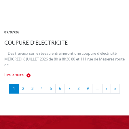
07/07/26
COUPURE D'ELECTRICITE
Des travaux sur le réseau entraineront une coupure d'électricité
MERCREDI 8 JUILLET 2026 de 8h à 8h30 80 et 111 rue de Mézières route
de...
Lire la suite
1
2
3
4
5
6
7
8
9
…
›
»