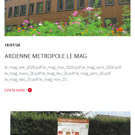
16/07/26
ARDENNE METROPOLE LE MAG
le_mag_ete_2026.pdf le_mag_mai_2026.pdf le_mag_avril_2026.pdf
le_mag_mars_26.pdf le_mag_fev_26.pdf le_mag_janv_26.pdf
le_mag_dec_25.pdf le_mag_nov_25...
Lire la suite