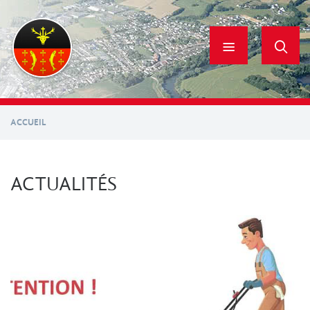
Aller
au
contenu
principal
ACCUEIL
ACTUALITÉS