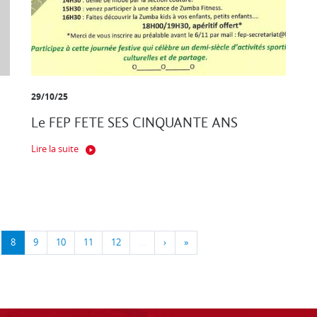
29/10/25
Le FEP FETE SES CINQUANTE ANS
Lire la suite
8
9
10
11
12
…
›
»