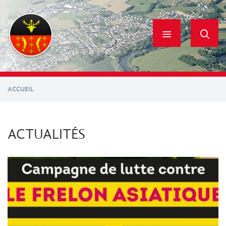
Aller
au
contenu
principal
ACCUEIL
ACTUALITÉS