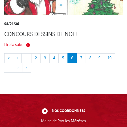
08/01/26
CONCOURS DESSINS DE NOEL
Lire la suite
«
‹
…
2
3
4
5
6
7
8
9
10
…
›
»
NOS COORDONNÉES
Mairie de Prix-lès-Mézières