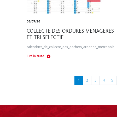
08/07/26
COLLECTE DES ORDURES MENAGERES
ET TRI SELECTIF
calendrier_de_collecte_des_dechets_ardenne_metropole
Lire la suite
1
2
3
4
5