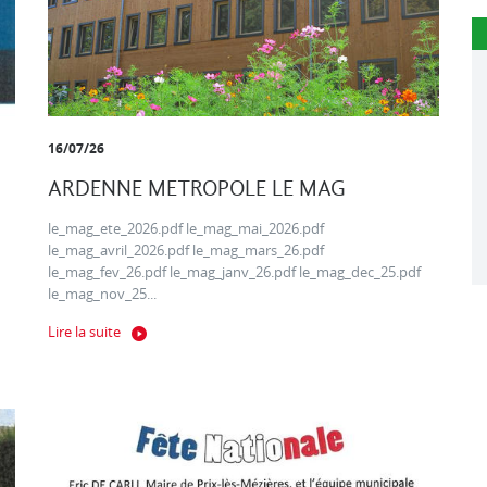
16/07/26
ARDENNE METROPOLE LE MAG
le_mag_ete_2026.pdf le_mag_mai_2026.pdf
le_mag_avril_2026.pdf le_mag_mars_26.pdf
le_mag_fev_26.pdf le_mag_janv_26.pdf le_mag_dec_25.pdf
le_mag_nov_25...
Lire la suite