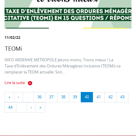
11/02/22
TEOMi
INFO ARDENNE METROPOLE Jetons moins, Trions mieux ! La
Taxe d’Enlèvement des Ordures Ménagères Incitative (TEOMi) va
remplacer la TEOM actuelle. Son...
Lire la suite
«
‹
…
36
37
38
39
40
41
42
43
44
…
›
»