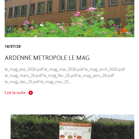
16/07/26
ARDENNE METROPOLE LE MAG
le_mag_ete_2026.pdf le_mag_mai_2026.pdf le_mag_avril_2026.pdf
le_mag_mars_26.pdf le_mag_fev_26.pdf le_mag_janv_26.pdf
le_mag_dec_25.pdf le_mag_nov_25...
Lire la suite