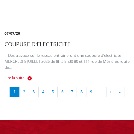
07/07/26
COUPURE D'ELECTRICITE
Des travaux sur le réseau entraineront une coupure d'électricité
MERCREDI 8 JUILLET 2026 de 8h à 8h30 80 et 111 rue de Mézières route
de...
Lire la suite
1
2
3
4
5
6
7
8
9
…
›
»