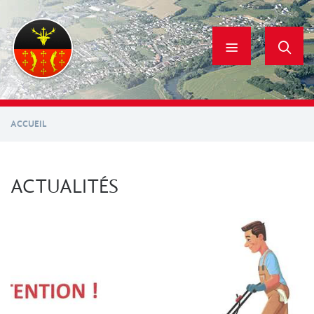
Aller
au
contenu
principal
ACCUEIL
ACTUALITÉS