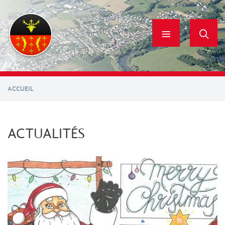
Aller
au
contenu
principal
ACCUEIL
ACTUALITÉS