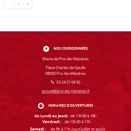
…
›
»
NOS COORDONNÉES
Mairie de Prix-lès-Mézières
Place Charles de Gaulle
08000 Prix-lès-Mézières
03 24 57 04 92
accueil@prix-les-mezieres.fr
HORAIRES D'OUVERTURES
du Lundi au Jeudi :
de 13h30 à 18h
Vendredi :
de 13h30 à 17h
Samedi :
de 9h à 11h
(sauf juillet et août)