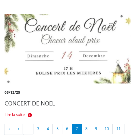
03/12/25
CONCERT DE NOEL
Lire la suite
«
‹
…
3
4
5
6
7
8
9
10
11