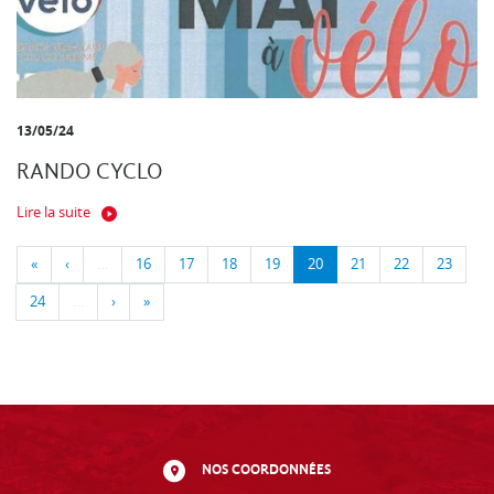
13/05/24
RANDO CYCLO
Lire la suite
«
‹
…
16
17
18
19
20
21
22
23
24
…
›
»
NOS COORDONNÉES