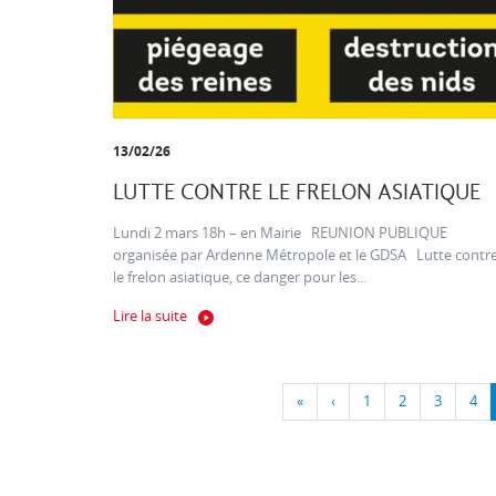
13/02/26
LUTTE CONTRE LE FRELON ASIATIQUE
Lundi 2 mars 18h – en Mairie REUNION PUBLIQUE
organisée par Ardenne Métropole et le GDSA Lutte contr
le frelon asiatique, ce danger pour les...
Lire la suite
«
‹
1
2
3
4