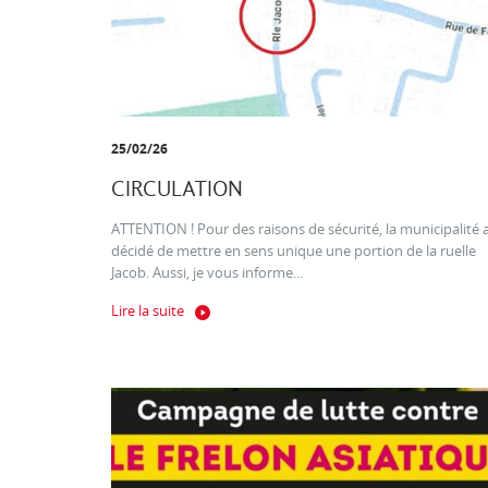
25/02/26
CIRCULATION
ATTENTION ! Pour des raisons de sécurité, la municipalité 
décidé de mettre en sens unique une portion de la ruelle
Jacob. Aussi, je vous informe...
Lire la suite