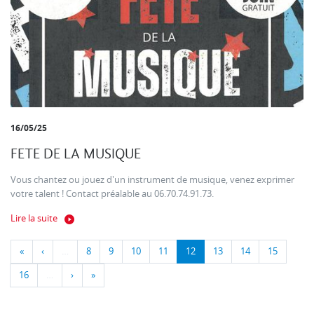
16/05/25
FETE DE LA MUSIQUE
Vous chantez ou jouez d'un instrument de musique, venez exprimer
votre talent ! Contact préalable au 06.70.74.91.73.
Lire la suite
«
‹
…
8
9
10
11
12
13
14
15
16
…
›
»