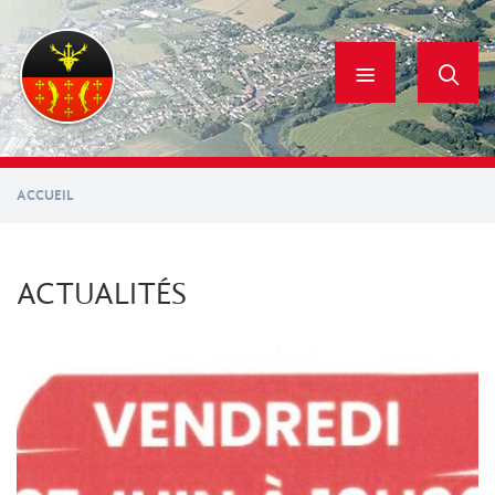
Aller
au
contenu
principal
ACCUEIL
ACTUALITÉS