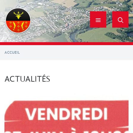
Aller
au
contenu
principal
ACCUEIL
ACTUALITÉS