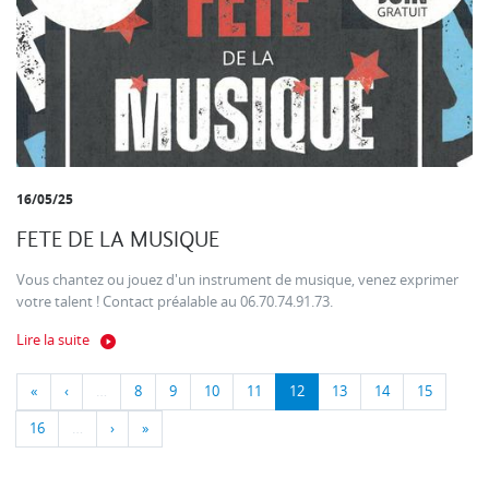
16/05/25
FETE DE LA MUSIQUE
Vous chantez ou jouez d'un instrument de musique, venez exprimer
votre talent ! Contact préalable au 06.70.74.91.73.
Lire la suite
«
‹
…
8
9
10
11
12
13
14
15
16
…
›
»