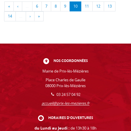
«
‹
…
6
7
8
9
10
11
12
13
14
…
›
»
NOS COORDONNÉES
Mairie de Prix-lès-Mézières
Place Charles de Gaulle
08000 Prix-lès-Mézières
03 24 57 04 92
accueil@prix-les-mezieres.fr
HORAIRES D'OUVERTURES
du Lundi au Jeudi :
de 13h30 à 18h