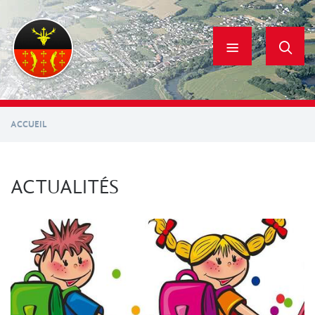
Aller
au
contenu
principal
ACCUEIL
ACTUALITÉS