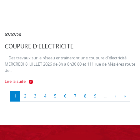
07/07/26
COUPURE D'ELECTRICITE
Des travaux sur le réseau entraineront une coupure d'électricité
MERCREDI 8 JUILLET 2026 de 8h à 8h30 80 et 111 rue de Mézières route
de...
Lire la suite
1
2
3
4
5
6
7
8
9
…
›
»