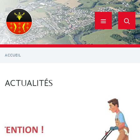
Aller
au
contenu
principal
ACCUEIL
ACTUALITÉS