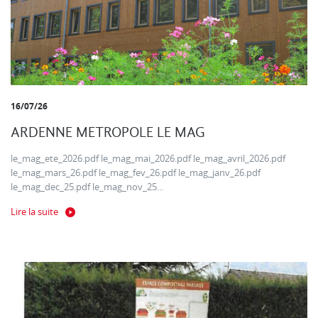
16/07/26
ARDENNE METROPOLE LE MAG
le_mag_ete_2026.pdf le_mag_mai_2026.pdf le_mag_avril_2026.pdf
le_mag_mars_26.pdf le_mag_fev_26.pdf le_mag_janv_26.pdf
le_mag_dec_25.pdf le_mag_nov_25...
Lire la suite