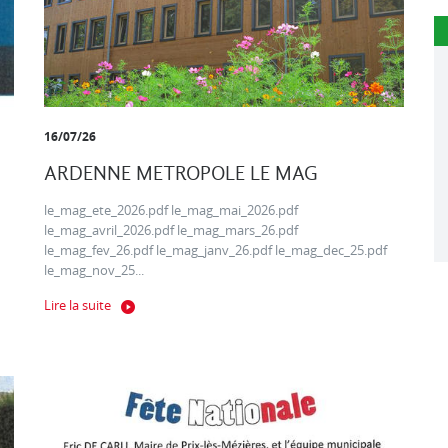
16/07/26
ARDENNE METROPOLE LE MAG
le_mag_ete_2026.pdf le_mag_mai_2026.pdf
le_mag_avril_2026.pdf le_mag_mars_26.pdf
le_mag_fev_26.pdf le_mag_janv_26.pdf le_mag_dec_25.pdf
le_mag_nov_25...
Lire la suite