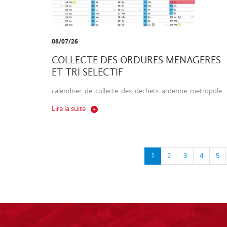
08/07/26
COLLECTE DES ORDURES MENAGERES
ET TRI SELECTIF
calendrier_de_collecte_des_dechets_ardenne_metropole
Lire la suite
1
2
3
4
5