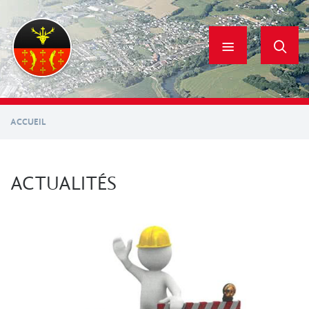
Aller
au
contenu
principal
ACCUEIL
ACTUALITÉS