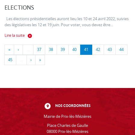
ELECTIONS
Les élections présidentielles auront lieu les 10 et 24 avril 2022, suivies
des législatives les 12 et 19 juin. Pour voter, vous devez être...
Lire la suite
«
‹
…
37
38
39
40
41
42
43
44
45
…
›
»
NOS COORDONNÉES
Mairie de Prix-lès-Mézières
Place Charles de Gaulle
08000 Prix-lès-Mézières