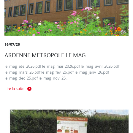
16/07/26
ARDENNE METROPOLE LE MAG
le_mag_ete_2026.pdf le_mag_mai_2026.pdf le_mag_avril_2026.pdf
le_mag_mars_26.pdf le_mag_fev_26.pdf le_mag_janv_26.pdf
le_mag_dec_25.pdf le_mag_nov_25...
Lire la suite