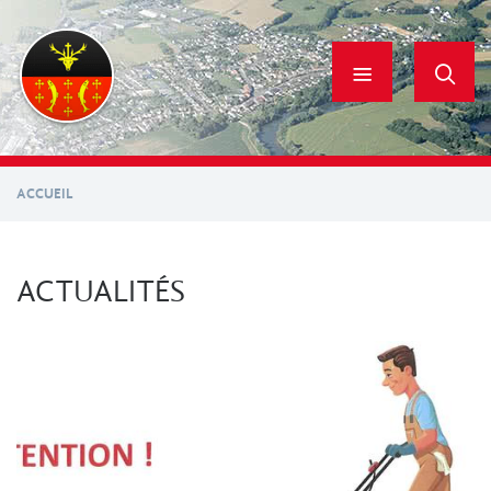
Aller
au
contenu
principal
ACCUEIL
ACTUALITÉS