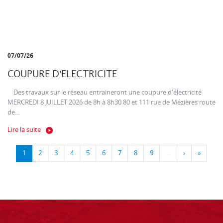
07/07/26
COUPURE D'ELECTRICITE
Des travaux sur le réseau entraineront une coupure d'électricité
MERCREDI 8 JUILLET 2026 de 8h à 8h30 80 et 111 rue de Mézières route
de...
Lire la suite
1
2
3
4
5
6
7
8
9
…
›
»