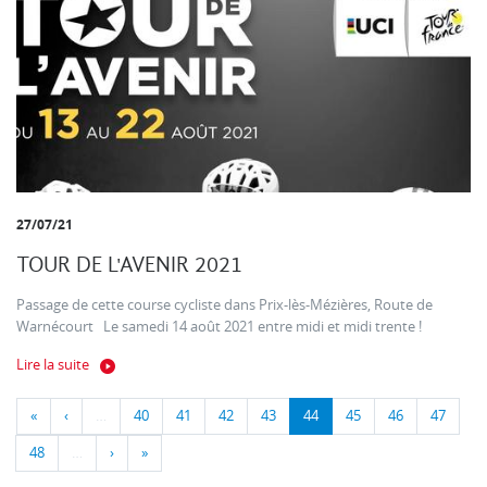
27/07/21
TOUR DE L'AVENIR 2021
Passage de cette course cycliste dans Prix-lès-Mézières, Route de
Warnécourt Le samedi 14 août 2021 entre midi et midi trente !
Lire la suite
«
‹
…
40
41
42
43
44
45
46
47
48
…
›
»