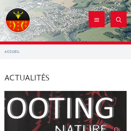
Aller
au
contenu
principal
ACCUEIL
ACTUALITÉS