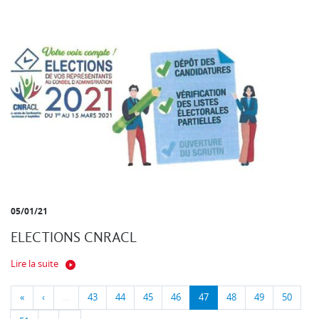
05/01/21
ELECTIONS CNRACL
Lire la suite
«
‹
…
43
44
45
46
47
48
49
50