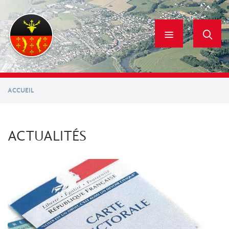
Aller
au
contenu
principal
ACCUEIL
ACTUALITÉS