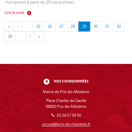
Inscriptions à partir du 20 mai prochain.
Lire la suite
«
‹
…
25
26
27
28
29
30
31
32
33
…
›
»
NOS COORDONNÉES
Mairie de Prix-lès-Mézières
Place Charles de Gaulle
08000 Prix-lès-Mézières
03 24 57 04 92
accueil@prix-les-mezieres.fr