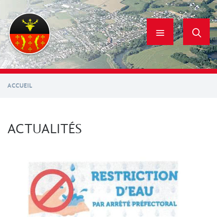
Aller
au
contenu
principal
ACCUEIL
ACTUALITÉS