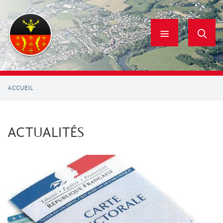
Aller
au
contenu
principal
ACCUEIL
ACTUALITÉS