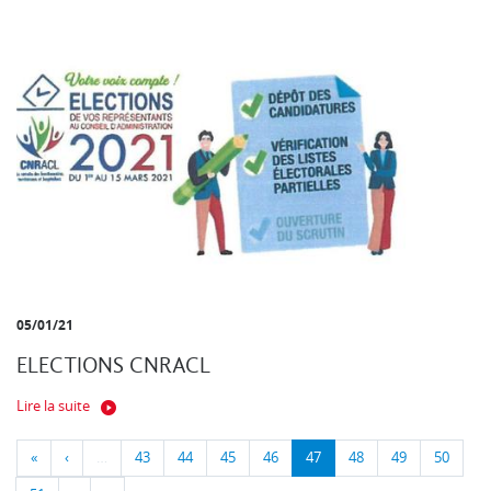
05/01/21
ELECTIONS CNRACL
Lire la suite
«
‹
…
43
44
45
46
47
48
49
50