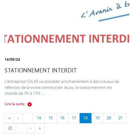
14/08/24
STATIONNEMENT INTERDIT
L’entreprise COLAS va procéder prochainement à des travaux de
réfection de la voirie communale. Aussi, le stationnement est
interdit de 7H à 17H :...
Lire la suite
«
‹
…
14
15
16
17
18
19
20
21
22
…
›
»