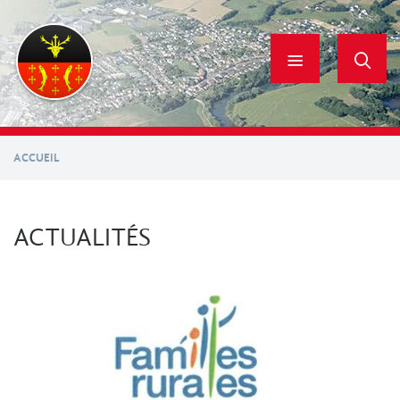
Aller
au
contenu
principal
ACCUEIL
ACTUALITÉS