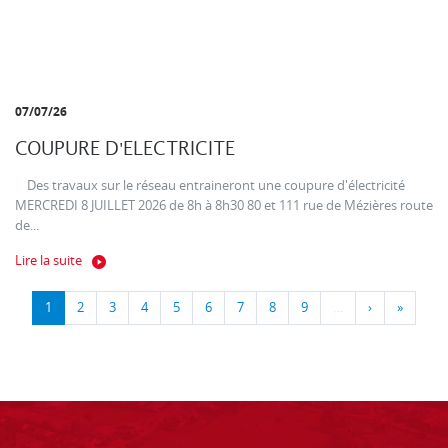
07/07/26
COUPURE D'ELECTRICITE
Des travaux sur le réseau entraineront une coupure d'électricité
MERCREDI 8 JUILLET 2026 de 8h à 8h30 80 et 111 rue de Mézières route
de...
Lire la suite
1
2
3
4
5
6
7
8
9
…
›
»