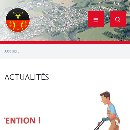
Aller
au
contenu
principal
ACCUEIL
ACTUALITÉS