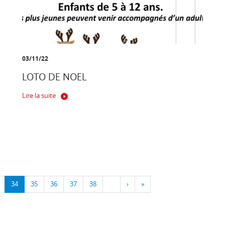
03/11/22
LOTO DE NOEL
Lire la suite
34
35
36
37
38
…
›
»