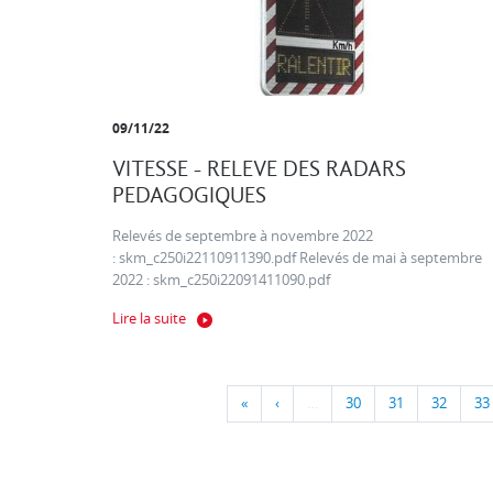
09/11/22
VITESSE - RELEVE DES RADARS
PEDAGOGIQUES
Relevés de septembre à novembre 2022
: skm_c250i22110911390.pdf Relevés de mai à septembre
2022 : skm_c250i22091411090.pdf
Lire la suite
«
‹
…
30
31
32
33