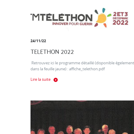
24/11/22
TELETHON 2022
Retrouvez ici le programme détaillé (disponible égelemen
dans la feuille jaune) : affiche_telethon.pdf
Lire la suite