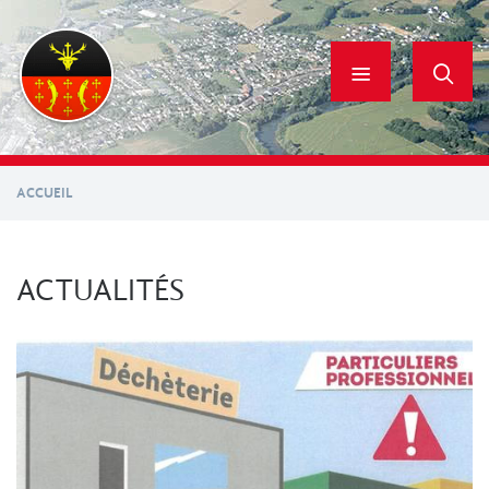
Aller
au
contenu
principal
ACCUEIL
ACTUALITÉS