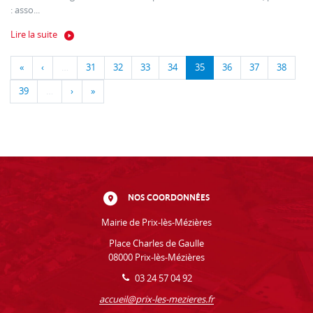
: asso...
Lire la suite
«
‹
…
31
32
33
34
35
36
37
38
39
…
›
»
NOS COORDONNÉES
Mairie de Prix-lès-Mézières
Place Charles de Gaulle
08000 Prix-lès-Mézières
03 24 57 04 92
accueil@prix-les-mezieres.fr