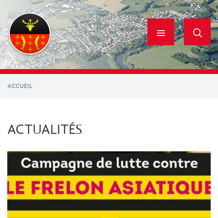
Aller
au
contenu
principal
ACCUEIL
ACTUALITÉS