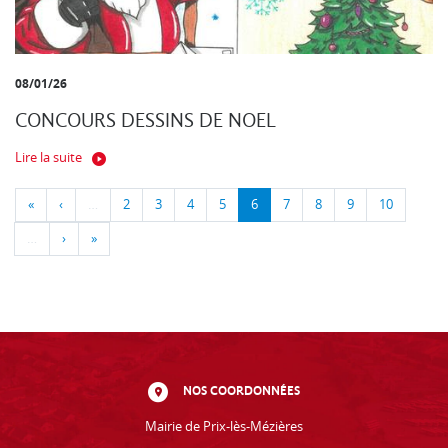
08/01/26
CONCOURS DESSINS DE NOEL
Lire la suite
«
‹
…
2
3
4
5
6
7
8
9
10
…
›
»
NOS COORDONNÉES
Mairie de Prix-lès-Mézières