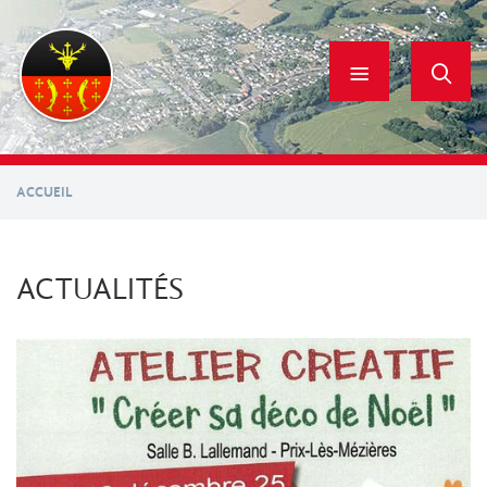
Aller
au
contenu
principal
ACCUEIL
ACTUALITÉS