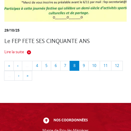
29/10/25
Le FEP FETE SES CINQUANTE ANS
Lire la suite
«
‹
…
4
5
6
7
8
9
10
11
12
…
›
»
NOS COORDONNÉES
Mairie de Prix-lès-Mézières