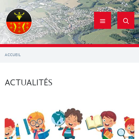
Aller
au
contenu
principal
ACCUEIL
ACTUALITÉS