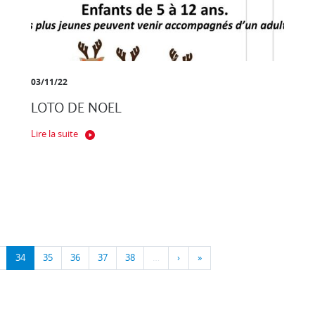
03/11/22
LOTO DE NOEL
Lire la suite
34
35
36
37
38
…
›
»