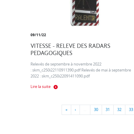
09/11/22
VITESSE - RELEVE DES RADARS
PEDAGOGIQUES
Relevés de septembre à novembre 2022
: skm_c250i22110911390.pdf Relevés de mai à septembre
2022 : skm_c250i22091411090.pdf
Lire la suite
«
‹
…
30
31
32
33