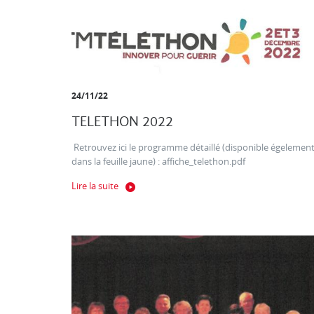
24/11/22
TELETHON 2022
Retrouvez ici le programme détaillé (disponible égelemen
dans la feuille jaune) : affiche_telethon.pdf
Lire la suite