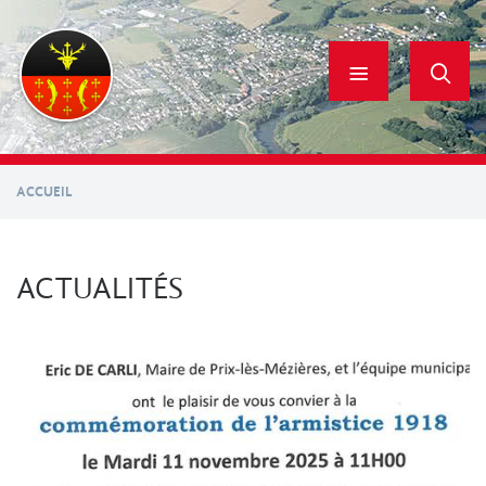
Aller
au
contenu
principal
ACCUEIL
ACTUALITÉS