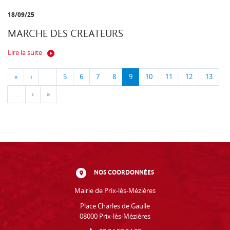
18/09/25
MARCHE DES CREATEURS
Lire la suite
«
‹
…
5
6
7
8
9
10
11
12
13
…
›
»
NOS COORDONNÉES
Mairie de Prix-lès-Mézières
Place Charles de Gaulle
08000 Prix-lès-Mézières