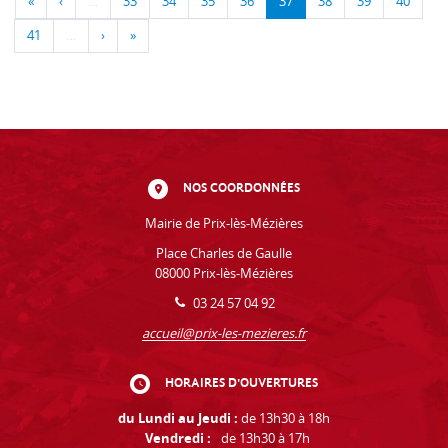
«
‹
…
33
34
35
36
37
38
39
40
41
…
›
»
NOS COORDONNÉES
Mairie de Prix-lès-Mézières
Place Charles de Gaulle
08000 Prix-lès-Mézières
03 24 57 04 92
accueil@prix-les-mezieres.fr
HORAIRES D'OUVERTURES
du Lundi au Jeudi :
de 13h30 à 18h
Vendredi :
de 13h30 à 17h