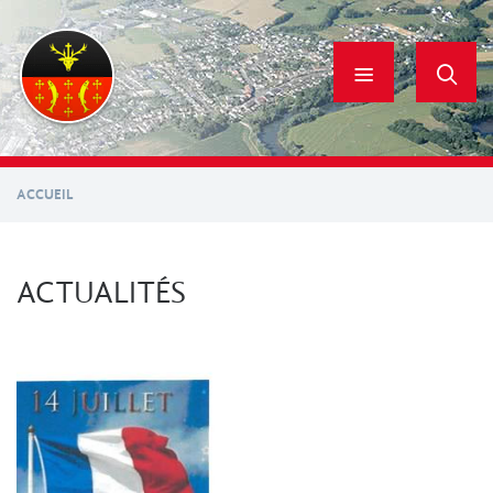
Aller
au
contenu
principal
ACCUEIL
ACTUALITÉS