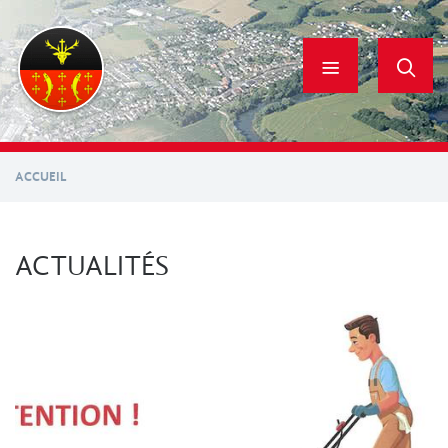
Aller
au
contenu
principal
ACCUEIL
ACTUALITÉS