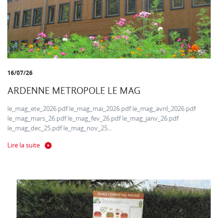
16/07/26
ARDENNE METROPOLE LE MAG
le_mag_ete_2026.pdf le_mag_mai_2026.pdf le_mag_avril_2026.pdf
le_mag_mars_26.pdf le_mag_fev_26.pdf le_mag_janv_26.pdf
le_mag_dec_25.pdf le_mag_nov_25...
Lire la suite