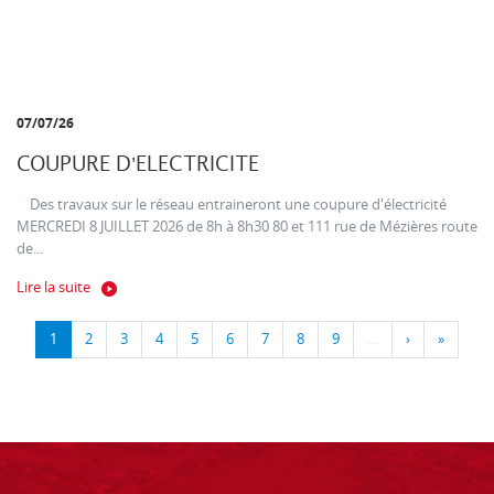
07/07/26
COUPURE D'ELECTRICITE
Des travaux sur le réseau entraineront une coupure d'électricité
MERCREDI 8 JUILLET 2026 de 8h à 8h30 80 et 111 rue de Mézières route
de...
Lire la suite
1
2
3
4
5
6
7
8
9
…
›
»