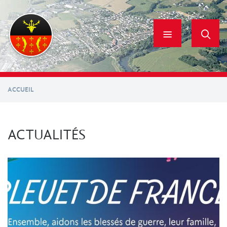
Aller
au
contenu
principal
ACCUEIL
ACTUALITÉS