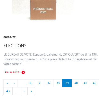
06/04/22
ELECTIONS
LE BUREAU DE VOTE, Espace B. Lallemand, EST OUVERT de 8H à 19H.
Pour voter, munissez-vous d’une pièce d’identité (obligatoire) et de
votre carte d’...
Lire la suite
«
‹
…
35
36
37
38
39
40
41
42
43
…
›
»