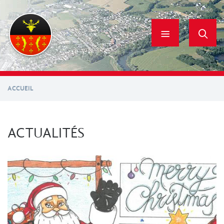
Aller
au
contenu
principal
ACCUEIL
ACTUALITÉS