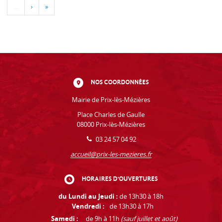
…
›
»
NOS COORDONNÉES
Mairie de Prix-lès-Mézières
Place Charles de Gaulle
08000 Prix-lès-Mézières
03 24 57 04 92
accueil@prix-les-mezieres.fr
HORAIRES D'OUVERTURES
du Lundi au Jeudi :
de 13h30 à 18h
Vendredi :
de 13h30 à 17h
Samedi :
de 9h à 11h
(sauf juillet et août)