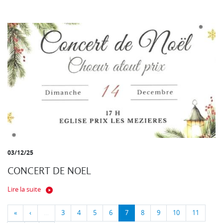
03/12/25
CONCERT DE NOEL
Lire la suite
«
‹
…
3
4
5
6
7
8
9
10
11