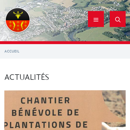
Aller
au
contenu
principal
ACCUEIL
ACTUALITÉS