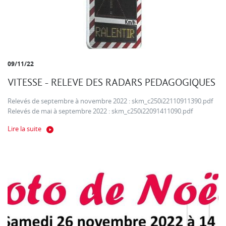
09/11/22
VITESSE - RELEVE DES RADARS PEDAGOGIQUES
Relevés de septembre à novembre 2022 : skm_c250i22110911390.pdf
Relevés de mai à septembre 2022 : skm_c250i22091411090.pdf
Lire la suite