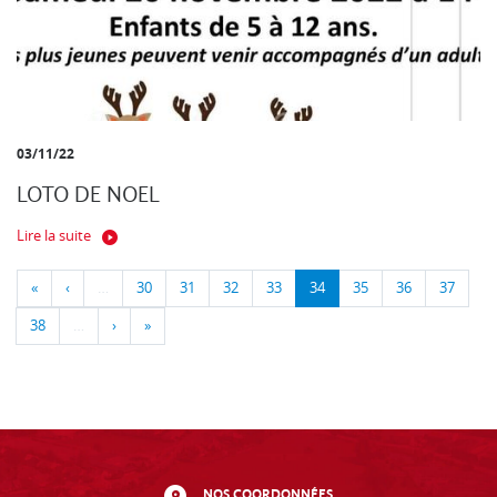
03/11/22
LOTO DE NOEL
Lire la suite
«
‹
…
30
31
32
33
34
35
36
37
38
…
›
»
NOS COORDONNÉES